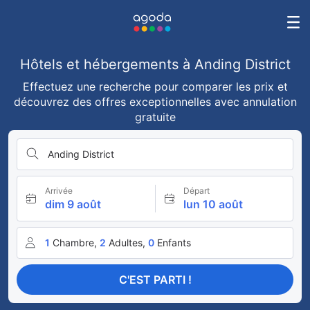
Hôtels et hébergements à Anding District
Effectuez une recherche pour comparer les prix et
découvrez des offres exceptionnelles avec annulation
gratuite
Anding District
Arrivée
Départ
dim 9 août
lun 10 août
1
Chambre,
2
Adultes,
0
Enfants
C'EST PARTI !