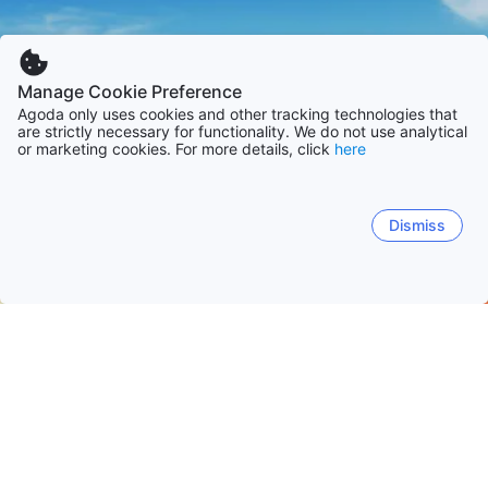
Manage Cookie Preference
Agoda only uses cookies and other tracking technologies that
are strictly necessary for functionality. We do not use analytical
or marketing cookies. For more details, click
here
Dismiss
Accueil
Taïwan Établissements
Municipalité spéciale de Taina
Tainan
District d'Anping
District de Yongkang
Dis
Dates de voyage populaires