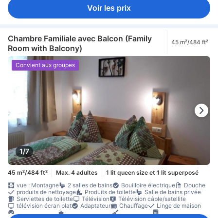
Voir les prix
Chambre Familiale avec Balcon (Family
45 m²/484 ft²
Room with Balcony)
Convient aux groupes
1/7
45 m²/484 ft²
Max. 4 adultes
1 lit queen size et 1 lit superposé
vue : Montagne
2 salles de bains
Bouilloire électrique
Douche
produits de nettoyage
Produits de toilette
Salle de bains privée
Serviettes de toilette
Télévision
Télévision câble/satellite
télévision écran plat
Adaptateur
Chauffage
Linge de maison
Prise près du lit
cafetière/théière
Kitchenette
lave-vaisselle