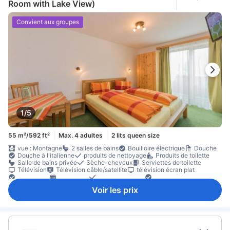
Room with Lake View)
Convient aux groupes
1/5
55 m²/592 ft²
Max. 4 adultes
2 lits queen size
vue : Montagne
2 salles de bains
Bouilloire électrique
Douche
Douche à l'italienne
produits de nettoyage
Produits de toilette
Salle de bains privée
Sèche-cheveux
Serviettes de toilette
Télévision
Télévision câble/satellite
télévision écran plat
Adaptateur
Chauffage
Linge de maison
Prise près du lit
cafetière/théière
cuisine équipée
Kitchenette
lave-vaisselle
Voir les prix
micro-ondes
Réfrigérateur
Table à manger
Verres à vin
Balcon/terrasse
Canapé
chaise haute enfant
chambres communicantes disponibles
coin repas séparé
Mobilier de jardin
Moquette
parquet
Poubelles
zone de places assises
matériel de repassage
Placard
Portant pour vêtements
Lit pour bébé (sur demande)