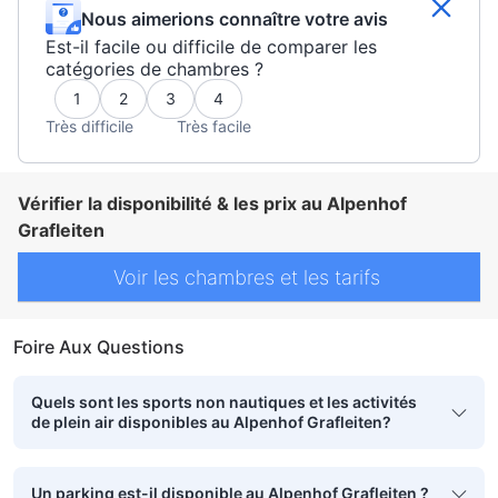
Détecteur de fumée
Équipements de sécurité/sûreté
Nous aimerions connaître votre avis
Est-il facile ou difficile de comparer les
catégories de chambres ?
1
2
3
4
Très difficile
Très facile
Vérifier la disponibilité & les prix au Alpenhof
Grafleiten
Voir les chambres et les tarifs
Foire Aux Questions
Quels sont les sports non nautiques et les activités
de plein air disponibles au Alpenhof Grafleiten?
Un parking est-il disponible au Alpenhof Grafleiten ?