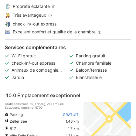
Propreté éclatante
Très avantageux
check-in/-out express
Excellent confort et qualité de la chambre
Services complémentaires
Wi-Fi gratuit
Parking gratuit
check-in/-out express
Chambre familiale
Animaux de compagnie
Balcon/terrasse
acceptés
Jardin
Blanchisserie
10.0
Emplacement exceptionnel
Grafleitenstraße 55, Erlberg, Zell am See,
Salzbourg, Autriche, 5700
Parking
GRATUIT
Zeller See
1,46 km
B17
1,7 km
Villa Folle Daisy
1,76 km