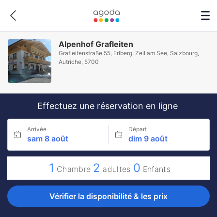
Alpenhof Grafleiten
Grafleitenstraße 55, Erlberg, Zell am See, Salzbourg,
Autriche, 5700
Effectuez une réservation en ligne
Arrivée
Départ
sam 8 août
dim 9 août
1
2
0
Chambre
adultes
Enfants
Vérifier la disponibilité & les prix