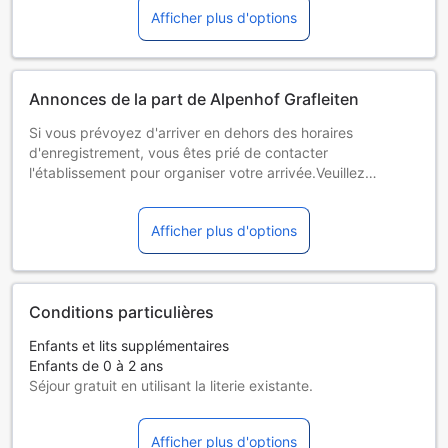
Afficher plus d'options
Annonces de la part de Alpenhof Grafleiten
Si vous prévoyez d'arriver en dehors des horaires
d'enregistrement, vous êtes prié de contacter
l'établissement pour organiser votre arrivée.Veuillez
informer l'établissement à l'avance de l'heure à laquelle
vous prévoyez d'arriver. Vous pouvez indiquer cette
Afficher plus d'options
information dans la rubrique « Demandes spéciales » lors
de la réservation ou contacter directement l'établissement.
Ses coordonnées figurent sur votre confirmation de
réservation. Hébergement géré par un particulier
Conditions particulières
Enfants et lits supplémentaires
Enfants de 0 à 2 ans
Séjour gratuit en utilisant la literie existante.
Les lits supplémentaires dépendent de la chambre que
vous choisissez. Pour plus de détails, veuillez vérifier la
Afficher plus d'options
capacité de chaque chambre.