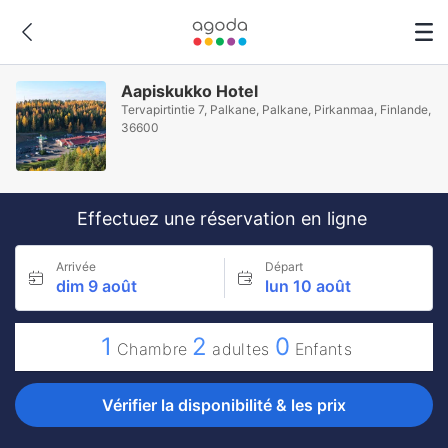
Aapiskukko Hotel
Tervapirtintie 7, Palkane, Palkane, Pirkanmaa, Finlande,
36600
Effectuez une réservation en ligne
Arrivée
Départ
dim 9 août
lun 10 août
1
2
0
Chambre
adultes
Enfants
Vérifier la disponibilité & les prix