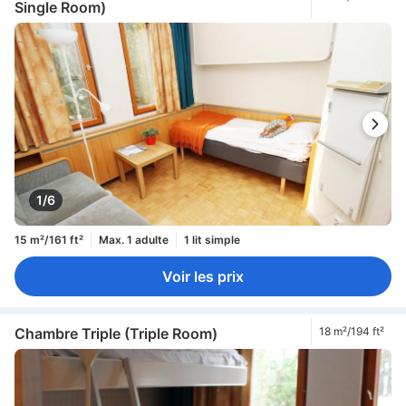
Single Room)
1/6
15 m²/161 ft²
Max. 1 adulte
1 lit simple
Voir les prix
Chambre Triple (Triple Room)
18 m²/194 ft²