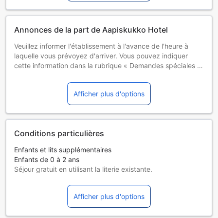
Annonces de la part de Aapiskukko Hotel
Veuillez informer l'établissement à l'avance de l'heure à
laquelle vous prévoyez d'arriver. Vous pouvez indiquer
cette information dans la rubrique « Demandes spéciales »
lors de la réservation ou contacter directement
l'établissement. Ses coordonnées figurent sur votre
Afficher plus d'options
confirmation de réservation. Vous devrez présenter une
pièce d'identité avec photo et une carte de crédit lors de
l'enregistrement. Veuillez noter que toutes les demandes
spéciales seront satisfaites sous réserve de disponibilité et
Conditions particulières
pourront entraîner des frais supplémentaires. Les clients
âgés de moins de 18 ans doivent être accompagnés d'un
Enfants et lits supplémentaires
parent ou d'un tuteur légal pour pouvoir s'enregistrer.
Enfants de 0 à 2 ans
Séjour gratuit en utilisant la literie existante.
Les lits supplémentaires dépendent de la chambre que
vous choisissez. Pour plus de détails, veuillez vérifier la
Afficher plus d'options
capacité de chaque chambre.
Certains suppléments et des conditions particulières
peuvent s'appliquer si vous réservez plus de 5 chambres