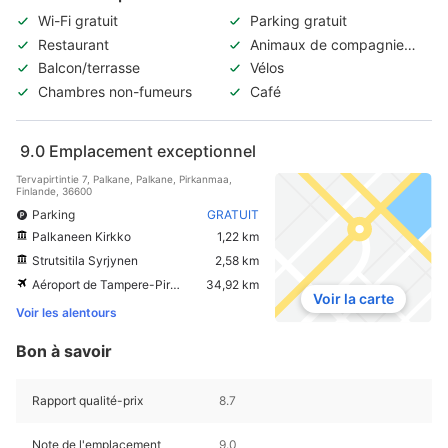
Wi-Fi gratuit
Parking gratuit
Restaurant
Animaux de compagnie
acceptés
Balcon/terrasse
Vélos
Chambres non-fumeurs
Café
9.0
Emplacement exceptionnel
Tervapirtintie 7, Palkane, Palkane, Pirkanmaa,
Finlande, 36600
Parking
GRATUIT
Palkaneen Kirkko
1,22 km
Strutsitila Syrjynen
2,58 km
Aéroport de Tampere-Pirkkala
34,92 km
Voir la carte
Voir les alentours
Bon à savoir
Rapport qualité-prix
8.7
Note de l'emplacement
9.0