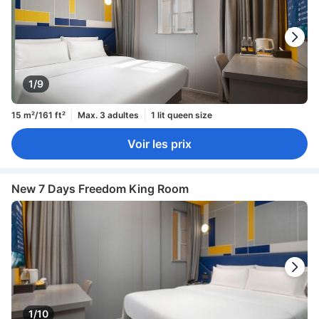
1/9
15 m²/161 ft²
Max. 3 adultes
1 lit queen size
Voir les prix
New 7 Days Freedom King Room
1/10