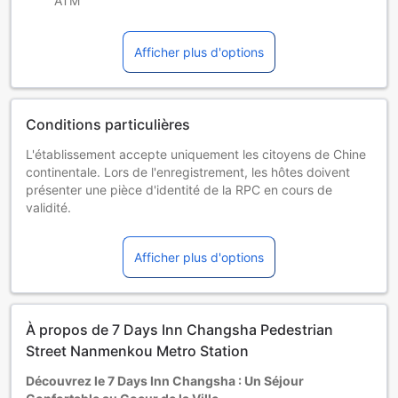
ATM
Afficher plus d'options
Conditions particulières
L'établissement accepte uniquement les citoyens de Chine
continentale. Lors de l'enregistrement, les hôtes doivent
présenter une pièce d'identité de la RPC en cours de
validité.
Enfants et lits supplémentaires
Jeunes enfants de 0 à 2 an(s) [inclus]
Afficher plus d'options
Séjour gratuit en utilisant la literie existante. Veuillez noter
qu'un lit pour bébé peut entraîner des frais additionnels et
sa disponibilité n'est pas assurée.
Enfants de 3 à 12 ans
À propos de 7 Days Inn Changsha Pedestrian
Séjour gratuit en utilisant la literie existante.
Les hôtes de 13 ans et plus sont considérés comme des
Street Nanmenkou Metro Station
adultes.
Découvrez le 7 Days Inn Changsha : Un Séjour
Les lits supplémentaires dépendent de la chambre que