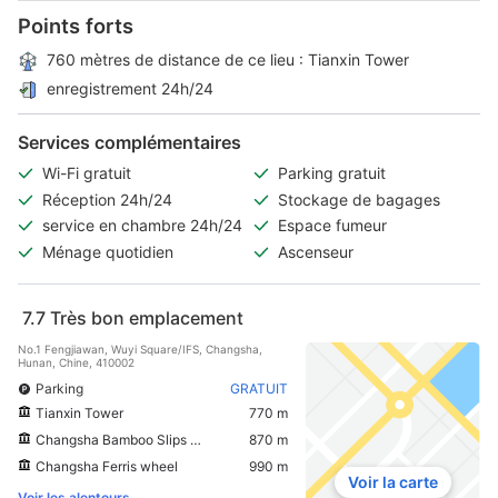
Points forts
760 mètres de distance de ce lieu : Tianxin Tower
enregistrement 24h/24
Services complémentaires
Wi-Fi gratuit
Parking gratuit
Réception 24h/24
Stockage de bagages
service en chambre 24h/24
Espace fumeur
Ménage quotidien
Ascenseur
7.7
Très bon emplacement
No.1 Fengjiawan, Wuyi Square/IFS, Changsha,
Hunan, Chine, 410002
Parking
GRATUIT
Tianxin Tower
770 m
Changsha Bamboo Slips Museum
870 m
Changsha Ferris wheel
990 m
Voir la carte
Voir les alentours