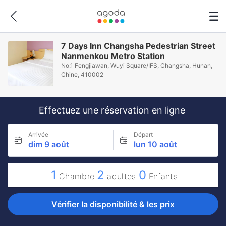
7 Days Inn Changsha Pedestrian Street
Nanmenkou Metro Station
No.1 Fengjiawan, Wuyi Square/IFS, Changsha, Hunan,
Chine, 410002
Effectuez une réservation en ligne
Arrivée
Départ
dim 9 août
lun 10 août
1
2
0
Chambre
adultes
Enfants
Vérifier la disponibilité & les prix