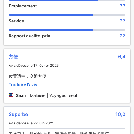
Emplacement
7.7
Les Installations Pratiques de l'Hôtel 7 Days Inn
Changsha Pedestrian Street Nanmenkou Metro Station
Service
7.2
L'hôtel 7 Days Inn Changsha Pedestrian Street Nanmenkou
Metro Station se distingue par ses installations pratiques
Rapport qualité-prix
7.2
qui assurent un séjour agréable et sans tracas. Grâce à un
service d'étage disponible 24 heures sur 24, les clients
peuvent savourer un repas ou une boisson à tout moment
方便
6,4
de la journée, apportant ainsi une touche de confort et de
commodité. De plus, l'accès à un Wi-Fi gratuit dans toutes
Avis déposé le 17 février 2025
les chambres permet aux hôtes de rester connectés, que
ce soit pour le travail ou pour partager leurs expériences
位置适中，交通方便
de voyage avec leurs proches.
Traduire l'avis
L'établissement propose également un service
d'enregistrement et de départ express, facilitant ainsi
Sean
|
Malaisie | Voyageur seul
l'arrivée et le départ des clients. Pour ceux qui souhaitent
explorer la ville sans se soucier de leurs bagages, un
service de stockage des bagages est à disposition. Les
Superbe
10,0
espaces communs sont équipés d'une connexion Wi-Fi
gratuite, permettant aux visiteurs de planifier leurs
Avis déposé le 22 juin 2025
excursions et de rester informés sur les attractions locales.
干净卫生，性价比拉满，酒店也很新，装修风格很温暖。