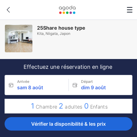
25Share house type
Kita, Niigata, Japon
Effectuez une réservation en ligne
Arrivée
Départ
sam 8 août
dim 9 août
1
2
0
Chambre
adultes
Enfants
Vérifier la disponibilité & les prix