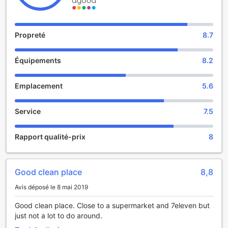
d'une gamme d'équipements tels que serviettes de toilette,
détecteur de fumée, internet sans fil (gratuit), climatisation,
chauffage, et bien plus encore, qui satisferont les clients
les plus exigeants. Grâce au vaste éventail de loisirs
Propreté
8.7
proposé par l'établissement, les hôtes ne manqueront pas
d'activités durant leur séjour. Le 25Share house type, où les
Équipements
8.2
séjours sont immanquablement agréables et dépourvus de
tout souci, est un excellent choix à Niigata.
Emplacement
5.6
Service
7.5
Rapport qualité-prix
8
Good clean place
8,8
Avis déposé le 8 mai 2019
Good clean place. Close to a supermarket and 7eleven but
just not a lot to do around.