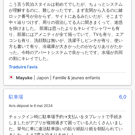
こう言う民泊スタイルは初めてでしたが、ちょっとシステム
が理解するのに、難しかったです。まず玄関から入るのに鍵
ロック番号が分からず、サイトにあるみたいだが、そこまで
中々辿りつけず、周りの宿泊してる人に聞きまくって、迷惑
を掛けました。 部屋は思ったよりもキレイでシャワーも有
り、部屋にはアメニティが全て揃っていて、TVも有り、エア
コンも有り、洗顔類は無いが、洗濯干しピンチが有り、使い
方も書いて有り、冷蔵庫が大きかったのがかなりありがたか
った。今時のアパートシステムで良かったです。水場が共同
の割にキレイでした。
Traduire l'avis
Mayuko
|
Japon | Famille & jeunes enfants
駐車場
6,0
Avis déposé le 6 mai 2024
チェックイン時に駐車場予約→支払いをタブレットで手続き
しましたがアプリが複雑過ぎて困っている人たくさんいまし
た。挙句に車に違法駐車扱いの貼り紙貼り紙を朝貼られてい
ました。もう2度と泊まりません！