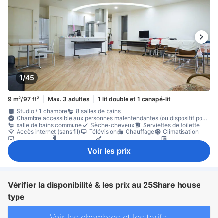
1/45
9 m²/97 ft²
Max. 3 adultes
1 lit double et 1 canapé-lit
Studio / 1 chambre
8 salles de bains
Chambre accessible aux personnes malentendantes (ou dispositif pour
personnes malentendantes)
salle de bains commune
Sèche-cheveux
Serviettes de toilette
Accès internet (sans fil)
Télévision
Chauffage
Climatisation
micro-ondes
Réfrigérateur
ustensiles de cuisine
Bureau
Machine à laver
sèche-linge
Non-fumeur
Voir les prix
Vérifier la disponibilité & les prix au 25Share house
type
Voir les chambres et les tarifs