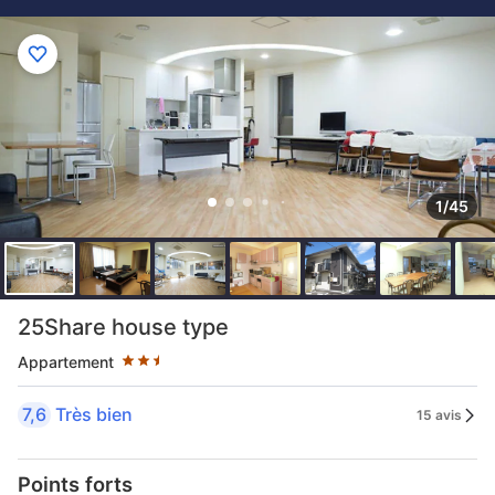
1/45
2.5 étoiles au classement par étoile
25Share house type
Appartement
7,6
Très bien
15 avis
Points forts