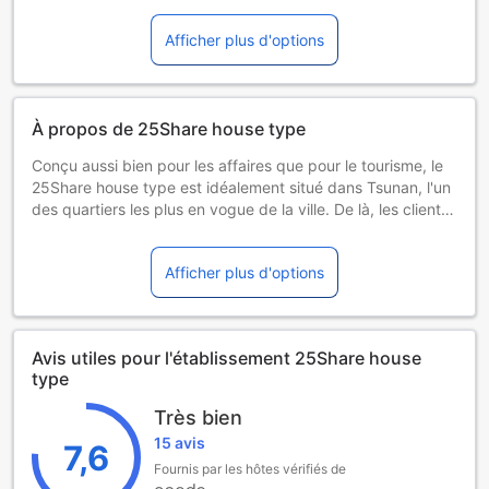
Certains suppléments et des conditions particulières
peuvent s'appliquer si vous réservez plus de 5 chambres
Afficher plus d'options
À propos de 25Share house type
Conçu aussi bien pour les affaires que pour le tourisme, le
25Share house type est idéalement situé dans Tsunan, l'un
des quartiers les plus en vogue de la ville. De là, les clients
peuvent facilement se déplacer et profiter de tous les
avantages offerts par cette ville dynamique. Grâce à son
Afficher plus d'options
excellente situation, l'établissement permet de se rendre
facilement sur les sites incontournables de la ville.
Profitez d'une multiplicité de services et d'équipements
Avis utiles pour l'établissement 25Share house
incomparables dans cet établissement de Niigata. Afin
type
d'assurer un confort optimal à ses clients, l'établissement
propose, entre autres, petit déjeuner gratuit.
Très bien
15 avis
7,6
Toutes les chambres ont été conçues pour le plus grand
Fournis par les hôtes vérifiés de
confort des hôtes. La plupart d'entre elles disposent même