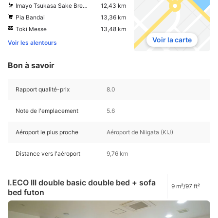
Imayo Tsukasa Sake Brewery
12,43 km
Pia Bandai
13,36 km
Toki Messe
13,48 km
Voir la carte
Voir les alentours
Bon à savoir
Rapport qualité-prix
8.0
Note de l'emplacement
5.6
Aéroport le plus proche
Aéroport de Niigata (KIJ)
Distance vers l'aéroport
9,76 km
I.ECO III double basic double bed + sofa
9 m²/97 ft²
bed futon