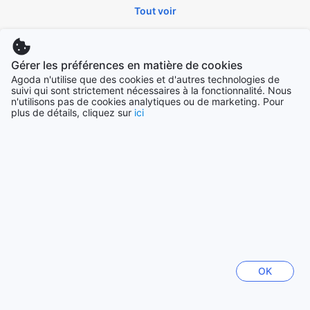
Tout voir
Villes en vogue
Gérer les préférences en matière de cookies
Agoda n'utilise que des cookies et d'autres technologies de
Singapour
suivi qui sont strictement nécessaires à la fonctionnalité. Nous
Singapour
n'utilisons pas de cookies analytiques ou de marketing. Pour
plus de détails, cliquez sur
ici
Sydney
Australie
Los Angeles (CA)
États-Unis
Chiang Mai
Thaïlande
OK
Nagoya
Japon