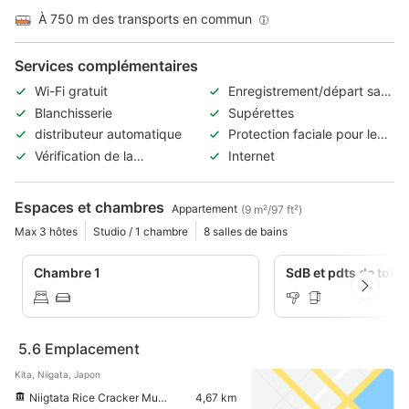
À 750 m des transports en commun
Services complémentaires
Wi-Fi gratuit
Enregistrement/départ sans
contact
Blanchisserie
Supérettes
distributeur automatique
Protection faciale pour le
personnel
Vérification de la
Internet
température corporelle des
hôtes et du personnel
Espaces et chambres
Appartement
(9 m²/97 ft²)
Max 3 hôtes
Studio / 1 chambre
8 salles de bains
Chambre 1
SdB et pdts de toile
5.6
Emplacement
Kita, Niigata, Japon
Niigtata Rice Cracker Museum
4,67 km